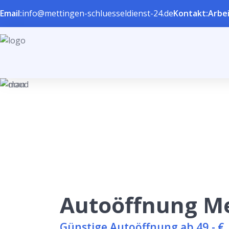
Email:
info@mettingen-schluesseldienst-24.de
Kontakt:
Arbei
Autoöffnung M
Günstige Autoöffnung ab 49,- €