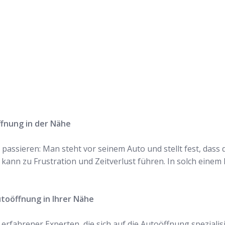
n und lassen Sie
n!
ffnung in der Nähe
passieren: Man steht vor seinem Auto und stellt fest, dass 
 kann zu Frustration und Zeitverlust führen. In solch einem F
utoöffnung in Ihrer Nähe
fahrener Experten, die sich auf die Autoöffnung spezialisie